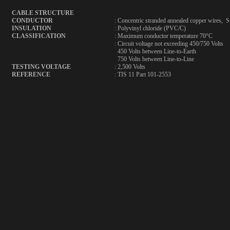
CABLE STRUCTURE
CONDUCTOR
: Concentric stranded annealed copper wires,
INSULATION
: Polyvinyl chloride (PVC/C)
CLASSIFICATION
: Maximum conductor temperature 70°C
: Circuit voltage not exceeding 450/750 Volts
450 Volts between Line-to-Earth
​
750 Volts between Line-to-Line
TESTING VOLTAGE
: 2,500 Volts
REFERENCE
: TIS 11 Part 101-2553