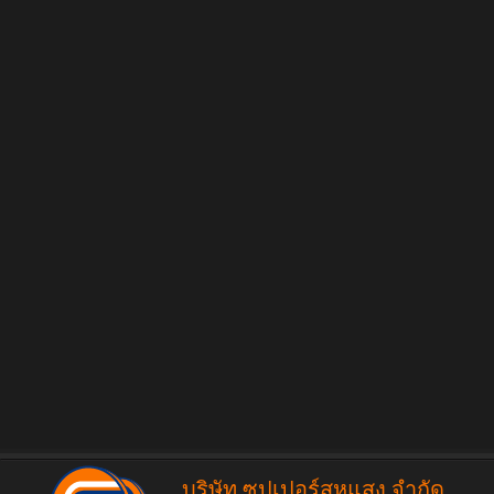
บริษัท ซุปเปอร์สหแสง จำกัด