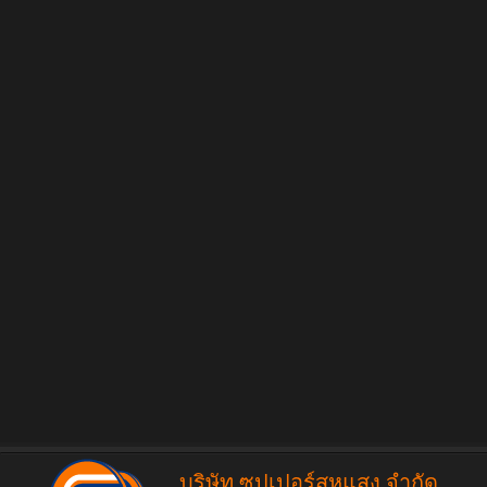
บริษัท ซุปเปอร์สหแสง จำกัด